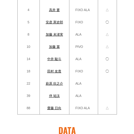
4
高井 要
FIXO
ALA
△
5
安彦 憲史郎
FIXO
◯
8
加藤 未渚実
ALA
△
10
加藤 翼
PIVO
△
14
中井 駿斗
ALA
◯
18
田村 友貴
FIXO
◯
22
萩原 欣之介
ALA
39
伴 祐汰
ALA
88
齋藤 日向
FIXO
ALA
△
DATA