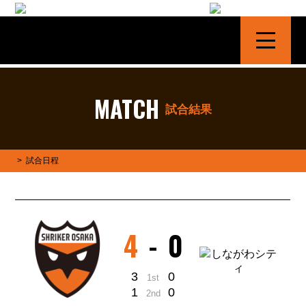
シュライカー大阪 | SHRIKER OSAKA
MATCH
試合結果
>
試合日程
4
-
0
3
0
1st
1
0
2nd