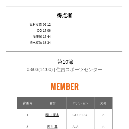
得点者
田村友貴 08:12
OG 17:06
加藤翼 17:44
清水寛治 36:34
第10節
08/03(14:00
) | 住吉スポーツセンター
MEMBER
背番号
名前
ポジション
先発
1
関口 優志
GOLEIRO
△
3
西川 尊
ALA
△