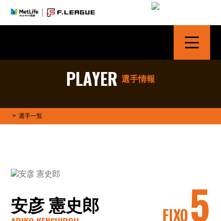
シュライカー大阪 | SHRIKER OSAKA
PLAYER
選手情報
>
選手一覧
5
安彦 憲史郎
FIXO