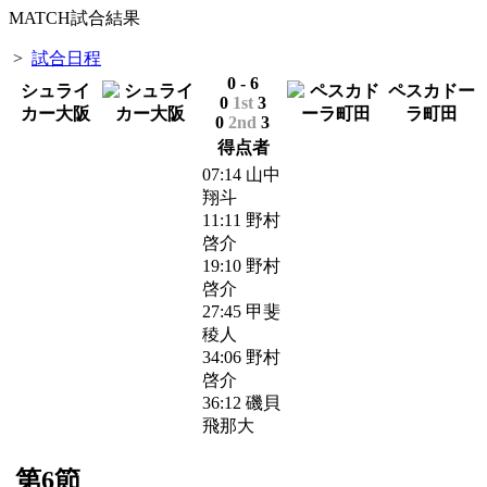
MATCH
試合結果
>
試合日程
0
-
6
シュライ
ペスカドー
0
1st
3
カー大阪
ラ町田
0
2nd
3
得点者
07:14 山中
翔斗
11:11 野村
啓介
19:10 野村
啓介
27:45 甲斐
稜人
34:06 野村
啓介
36:12 磯貝
飛那大
第6節