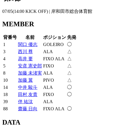
07/05(14:00
KICK OFF
) | 岸和田市総合体育館
MEMBER
背番号
名前
ポジション
先発
1
関口 優志
GOLEIRO
◯
3
西川 尊
ALA
△
4
高井 要
FIXO
ALA
△
5
安彦 憲史郎
FIXO
△
8
加藤 未渚実
ALA
△
10
加藤 翼
PIVO
△
14
中井 駿斗
ALA
◯
18
田村 友貴
FIXO
◯
39
伴 祐汰
ALA
88
齋藤 日向
FIXO
ALA
◯
DATA