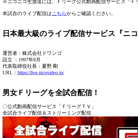
※ニコニコ生放送には、Ｆリーグ公式動画配信サービス『Ｆ
本試合のライブ配信は
こちら
からご確認ください。
日本最大級のライブ配信サービス『ニ
運営者：株式会社ドワンゴ
設立 ：1997年8月
代表取締役社長：夏野 剛
URL：
https://live.nicovideo.jp/
男女Ｆリーグを全試合配信！
〇公式動画配信サービス「ＦリーグＴＶ」
全試合ライブ配信＆ストリーミング配信