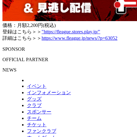
価格：月額2,200円(税込)
登録はこちら＞＞
"https://fleague.stores.play.jp/"
詳細はこちら＞＞
https://www.fleague.jp/news/?p=63052
SPONSOR
OFFICIAL PARTNER
NEWS
イベント
インフォメーション
グッズ
クラブ
スポンサー
チーム
チケット
ファンクラブ