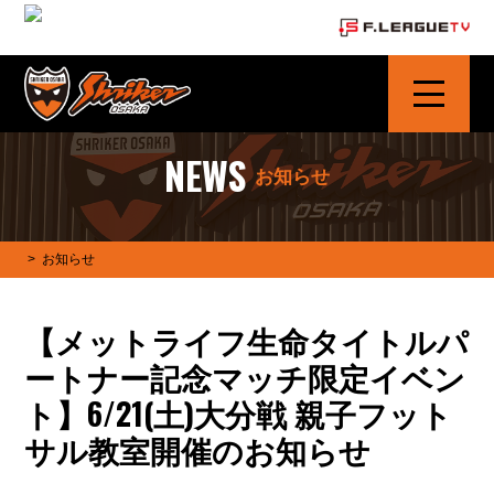
シュライカー大阪 | SHRIKER OSAKA
NEWS
お知らせ
>
お知らせ
【メットライフ生命タイトルパ
ートナー記念マッチ限定イベン
ト】6/21(土)大分戦 親子フット
サル教室開催のお知らせ